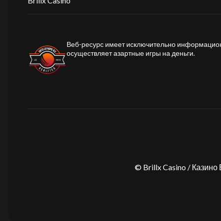
Brillx Casino
Веб-ресурс имеет исключительно информацион
осуществляет азартные игры на деньги.
© Brillx Casino / Кази