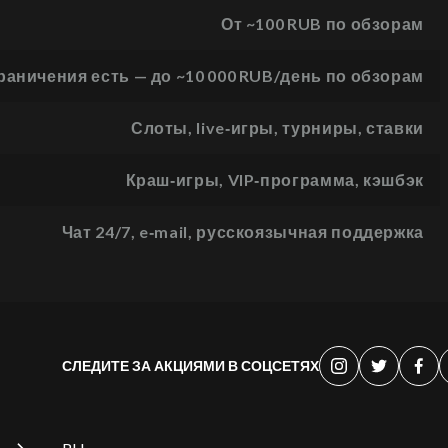
От ~100 RUB по обзорам
раничения есть — до ~10 000 RUB/день по обзорам
Слоты, live‑игры, турниры, ставки
Краш‑игры, VIP‑программа, кэшбэк
Чат 24/7, e‑mail, русскоязычная поддержка
СЛЕДИТЕ ЗА АКЦИЯМИ В СОЦСЕТЯХ