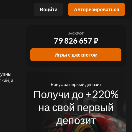
Воцйти
Авторизироваться
JACKPOT
79 826 657 ₽
Игры с джекпотом
ступны
кий, и
Бонус за первый депозит
Получи до +220%
на свой первый
депозит