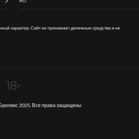
RU
ный характер. Сайт не принимает денежные средства и не
но Бриликс 2025. Все права защищены